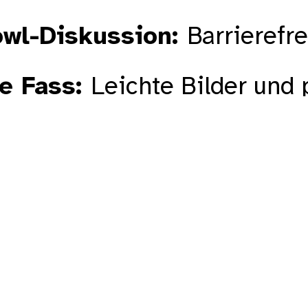
owl-Diskussion
Barrierefr
e Fass
Leichte Bilder und 
 Fischer
Selbstbedienungs
Niklas
BFSG konkret — Fra
la Kubesch
Accessibility O