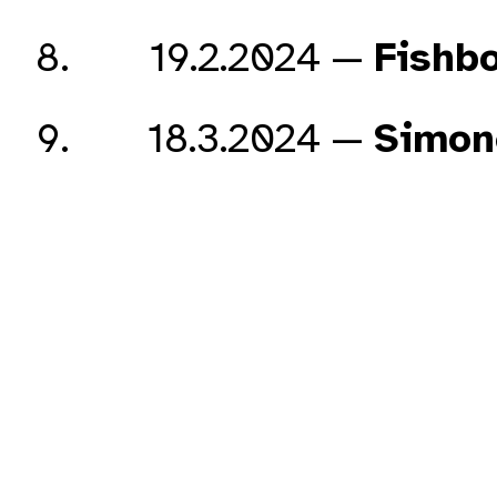
19.2.2024
Fishb
18.3.2024
Simon
17.6.2024
Detlev
15.7.2024
Sven 
16.9.2024
Danie
beleuchtet