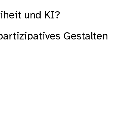
eiheit und KI?
partizipatives Gestalten
-Terminals testen
gen & Antworten
verlays
wissenschaftlich