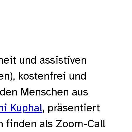
heit und assistiven
n), kostenfrei und
enden Menschen aus
hi Kuphal
, präsentiert
en finden als Zoom-Call