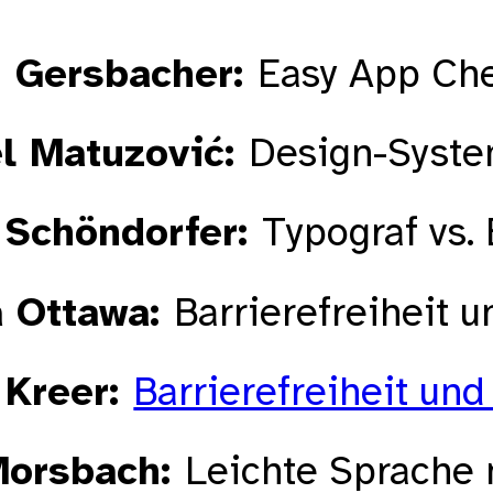
n Gersbacher
Easy App Ch
l Matuzović
Design-Syste
 Schöndorfer
Typograf vs. 
a Ottawa
Barrierefreiheit 
 Kreer
Barrierefreiheit und
Morsbach
Leichte Sprache 