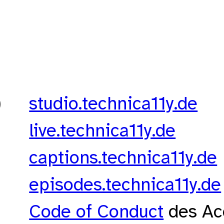
)
studio.technica11y.de
live.technica11y.de
captions.technica11y.de
episodes.technica11y.de
Code of Conduct
des Acc