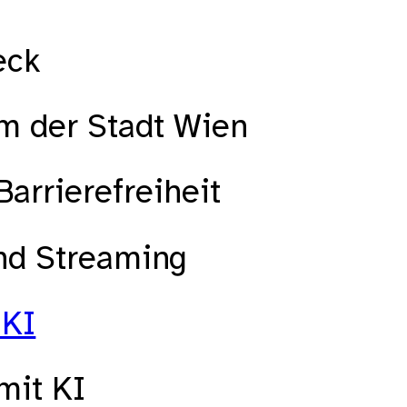
eck
m der Stadt Wien
Barrierefreiheit
und Streaming
 KI
mit KI