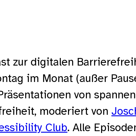
 zur digitalen Barrierefrei
ontag im Monat (außer Pause
he Präsentationen von spann
freiheit, moderiert von
Josc
ssibility Club
. Alle Episod